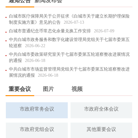
通知公告
新闻发布会
复
2026-05-18
白城市人民政府关于大安市申请“十五五”期间新增煤炭消费总量
白城市医疗保障局关于公开征求《白城市关于建立长期护理保险
控制目标的批复
2026-05-06
制度实施方案》意见的公告
2026-07-13
白城市普通纪念币常态化余量兑换工作安排
2026-07-09
中共白城市政务服务和数字化建设管理局党组关于七届市委第五
轮巡察
2026-06-22
中共白城市委政策研究室关于七届市委第五轮巡察整改进展情况
的通报
2026-06-18
中共白城市市场监督管理局党组关于七届市委第五轮巡察整改进
展情况的通报
2026-06-18
重要会议
图片
视频
市政府常务会议
市政府全体会议
市政府党组会议
其他重要会议