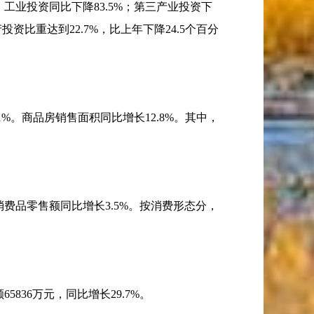
，工业投资同比下降
83.5%
；第三产业投资下
产投资比重达到
22.7%
，比上年下降
24.5
个百分
。
1%
。商品房销售面积同比增长
12.8%
。其中，
消费品零售额同比增长
3.5%
。按消费形态分，
额
65836
万元，同比增长
29.7%
。