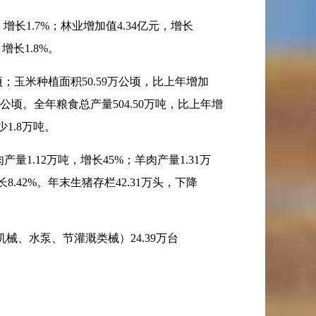
，增长
1.7%
；林业增加值
4.34
亿元，增长
，增长
1.8%
。
顷；玉米种植面积
50.59
万公顷，比上年增加
公顷。全年粮食总产量
504.50
万吨，比上年增
少
1.8
万吨。
肉产量
1.12
万吨，增长
45%
；羊肉产量
1.31
万
长
8.42%
。年末生猪存栏
42.31
万头，下降
机械、水泵、节灌溉类械）
24.39
万台