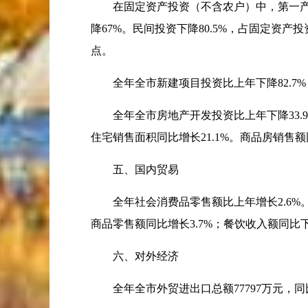
在固定资产投资（不含农户）中，第一产
降
67%
。民间投资下降
80.5%
，占固定资产投
点。
全年全市新建项目投资比上年下降
82.7%
全年全市房地产开发投资比上年下降
33.
住宅销售面积同比增长
21.1%
。商品房销售额
五、国内贸易
全年社会消费品零售额比上年增长
2.6%
商品零售额同比增长
3.7%
；餐饮收入额同比
六、对外经济
全年全市外贸进出口总额
77797
万元，同