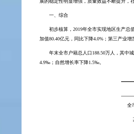
展的稳定性明显增强，质量效益不断提升，
一、综合
初步核算，
2019
年全市实现地区生产总
加值
80.40
亿元，同比下降
4.0%
；第三产业增
年末全市户籍总人口
188.50
万人，其中城
4.9
‰；自然增长率下降
1.5
‰。
全