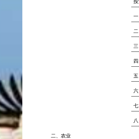
按
一
二
三
四
五
六
七
八
二、农业