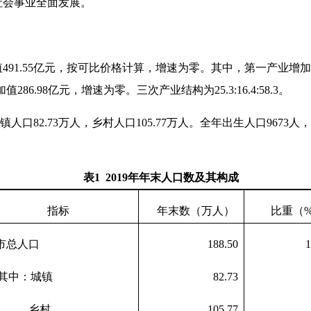
社会事业全面发展。
值
491.55
亿元，按可比价格计算，增速为零。其中，第一产业增加
加值
286.98
亿元，增速为零。三次产业结构为
25.3:16.4:58.3
。
镇人口
82.73
万人，乡村人口
105.77
万人。全年出生人口
9673
人，
表
1 2019
年年末人口数及其构成
指标
年末数（万人）
比重（
市总人口
188.50
1
其中：城镇
82.73
乡村
105.77