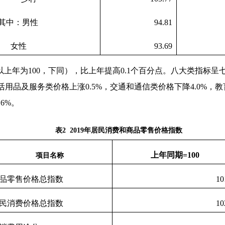
其中：男性
94.81
女性
93.69
以上年为
100
，下同），比上年提高
0.1
个百分点。八大类指标呈
活用品及服务类价格上涨
0.5%
，交通和通信类价格下降
4.0%
，教
.6%
。
表
2 2019
年居民消费和商品零售价格指数
上年同期
=100
项目名称
品零售价格总指数
10
民消费价格总指数
10