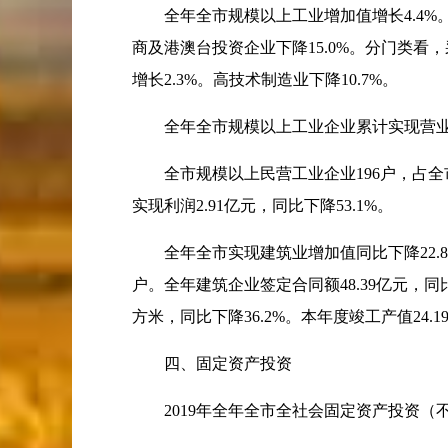
全年全市规模以上工业增加值增长
4.4%
商及港澳台投资企业下降
15.0%
。分门类看，
增长
2.3%
。高技术制造业下降
10.7%
。
全年全市规模以上工业企业累计实现营业
全市规模以上民营工业企业
196
户，占全
实现利润
2.91
亿元，同比下降
53.1%
。
全年全市实现建筑业增加值同比下降
22.
户。全年建筑企业签定合同额
48.39
亿元，同
方米，同比下降
36.2%
。本年度竣工产值
24.1
四、固定资产投资
2019
年全年全市全社会固定资产投资（