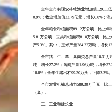
全年全市实现农林牧渔业增加值
129.11
亿
0.9%
；牧业增加值
33.79
亿元，增长
6.8%
；渔
全年粮食种植面积
89.12
万公顷，比上年
5.81
万公顷；豆类种植面积
8.10
万公顷，比上
产
5.3%
。其中，玉米产量
284.32
万吨，增长
1
全市猪、牛、羊、禽肉类总产量
10.31
万
吨，增长
27.2%
；禽肉产量
1.96
万吨，增长
27
18.8%
；全年生猪出栏
99.20
万头，下降
3.3%
全市农业机械总动力
589.30
万千瓦，比上
（套）。
三、工业和建筑业