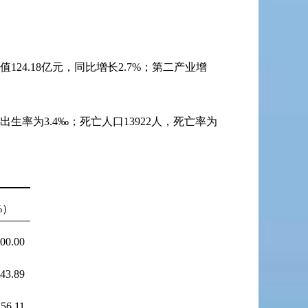
值
124.18
亿元，同比增长
2.7%
；第二产业增
出生率为
3.4
‰；死亡人口
13922
人，死亡率为
%
）
00.00
43.89
56.11