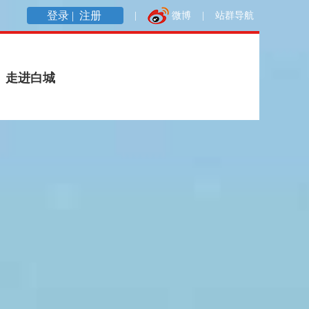
登录 |
注册
|
微博
|
站群导航
走进白城