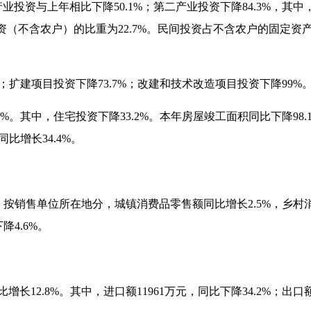
业投资与上年相比下降
50.1%
；第二产业投资下降
84.3%
，其中
资（不含农户）的比重为
22.7%
。民间投资占不含农户的固定资
；扩建项目投资下降
73.7%
；改建和技术改造项目投资下降
99%
9%
。其中，住宅投资下降
33.2%
。本年房屋竣工面积同比下降
98.
同比增长
34.4%
。
。按销售单位所在地分，城镇消费品零售额同比增长
2.5%
，乡村
下降
4.6%
。
比增长
12.8%
。其中，进口额
11961
万元，同比下降
34.2%
；出口