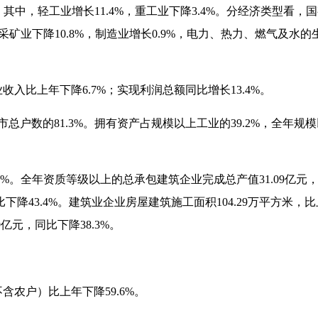
。其中，轻工业增长
11.4%
，重工业下降
3.4%
。分经济类型看，国
采矿业下降
10.8%
，制造业增长
0.9%
，电力、热力、燃气及水的
收入比上年下降
6.7%
；实现利润总额同比增长
13.4%
。
市总户数的
81.3%
。拥有资产占规模以上工业的
39.2%
，全年规模
8%
。全年资质等级以上的总承包建筑企业完成总产值
31.09
亿元
比下降
43.4%
。建筑业企业房屋建筑施工面积
104.29
万平方米，比
9
亿元，同比下降
38.3%
。
不含农户）比上年下降
59.6%
。