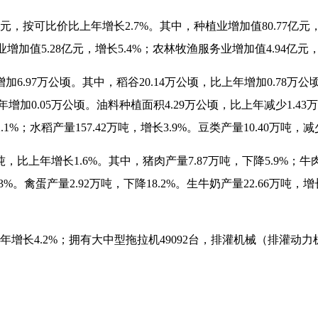
元，按可比价比上年增长
2.7%
。其中，种植业增加值
80.77
亿元
业增加值
5.28
亿元，增长
5.4%
；农林牧渔服务业增加值
4.94
亿元
增加
6.97
万公顷。其中，稻谷
20.14
万公顷，比上年增加
0.78
万公
年增加
0.05
万公顷。油料种植面积
4.29
万公顷，比上年减少
1.43
万
2.1%
；水稻产量
157.42
万吨，增长
3.9%
。豆类产量
10.40
万吨，减
吨，比上年增长
1.6%
。其中，猪肉产量
7.87
万吨，下降
5.9%
；牛
.3%
。禽蛋产量
2.92
万吨，下降
18.2%
。生牛奶产量
22.66
万吨，增
。
年增长
4.2%
；拥有大中型拖拉机
49092
台，排灌机械（排灌动力