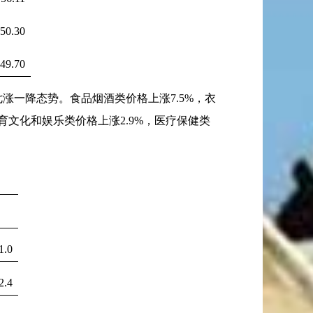
50.30
49.70
七涨一降态势。食品烟酒类价格上涨
7.5%
，衣
育文化和娱乐类价格上涨
2.9%
，医疗保健类
1.0
2.4