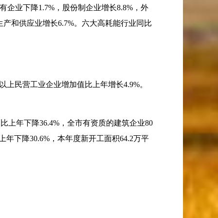
有企业下降
1.7%
，股份制企业增长
8.8%
，外
生产和供应业增长
6.7%
。六大高耗能行业同比
以上民营工业企业增加值比上年增长
4.9%
。
，比上年下降
36.4%
，全市有资质的建筑企业
80
上年下降
30.6%
，本年度新开工面积
64.2
万平