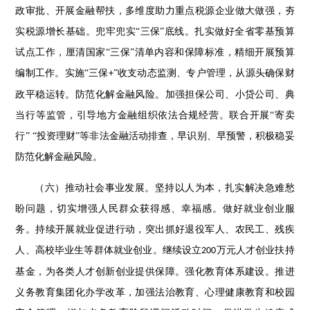
政审批、开展金融帮扶，多维度助力重点税源企业做大做强，夯
实税源增长基础。兜牢兜实
“三保”底线。扎实做好全省零基预算
试点工作，厘清国家“三保”清单内容和保障标准，精细开展预算
编制工作。实施“三保
”收支动态监测、专户管理，从源头确保财
+
政平稳运转。防范化解金融风险。加强担保公司、小贷公司、典
当行等监管，引导地方金融组织依法合规经营。联合开展“寄卖
行” “投资理财”等非法金融活动排查，早识别、早预警，积极稳妥
防范化解金融风险。
（六）推动社会事业发展。坚持以人为本，扎实解决急难愁
盼问题，切实增强人民群众获得感、幸福感。做好就业创业服
务。持续开展就业促进行动，突出抓好退役军人、农民工、残疾
人、高校毕业生等群体就业创业。继续设立
万元人才创业扶持
200
基金，为各类人才创新创业提供保障。强化教育体系建设。推进
义务教育集团化办学改革，加强法治教育、心理健康教育和校园