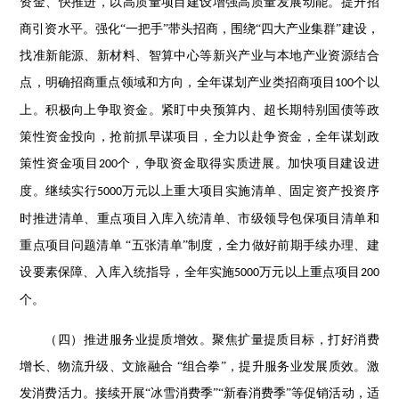
资金、快推进，以高质量项目建设增强高质量发展动能。提升招
商引资水平。强化
“一把手”带头招商，围绕“四大产业集群”建设，
找准新能源、新材料、智算中心等新兴产业与本地产业资源结合
点，明确招商重点领域和方向，全年谋划产业类招商项目
个以
100
上。积极向上争取资金。紧盯中央预算内、超长期特别国债等政
策性资金投向，抢前抓早谋项目，全力以赴争资金，全年谋划政
策性资金项目
个，争取资金取得实质进展。加快项目建设进
200
度。继续实行
万元以上重大项目实施清单、固定资产投资序
5000
时推进清单、重点项目入库入统清单、市级领导包保项目清单和
重点项目问题清单 “五张清单”制度，全力做好前期手续办理、建
设要素保障、入库入统指导，全年实施
万元以上重点项目
5000
200
个。
（四）推进服务业提质增效。聚焦扩量提质目标，打好消费
增长、物流升级、文旅融合
“组合拳”，提升服务业发展质效。激
发消费活力。接续开展“冰雪消费季”“新春消费季”等促销活动，适