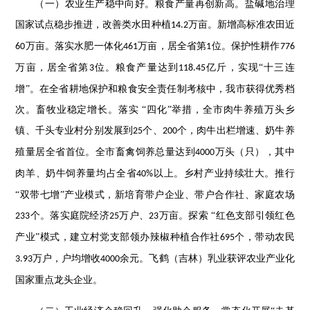
（一）农业生产稳中向好。粮食产量再创新高。盐碱地治理
国家试点稳步推进，改善类水田种植
万亩。新增高标准农田近
14.2
万亩。落实水肥一体化
万亩，居全省第
位。保护性耕作
60
461
1
776
万亩，居全省第
位。粮食产量达到
亿斤，实现“十三连
3
118.45
增”。在全省耕地保护和粮食安全责任制考核中，我市获得优秀档
次。畜牧业稳定增长。落实 “四化”举措，全市肉牛养殖万头乡
镇、千头专业村分别发展到
个、
个，肉牛出栏增速、奶牛养
25
200
殖量居全省首位。全市畜禽饲养总量达到
万头（只），其中
4000
肉羊、奶牛饲养量均占全省
以上。乡村产业持续壮大。推行
40%
“双带七增”产业模式，新培育带户企业、带户合作社、家庭农场
个。落实庭院经济
万户、
万亩。探索 “红色支部引领红色
233
25
23
产业”模式，建立村党支部领办辣椒种植合作社
个，带动农民
695
万户，户均增收
余元。飞鹤（吉林）乳业获评农业产业化
3.93
4000
国家重点龙头企业。