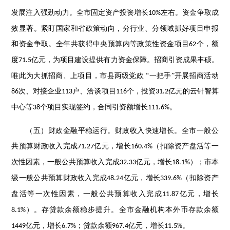
发展注入强劲动力。全市固定资产投资增长
左右。资金争取成
10%
效显著。紧盯国家和省政策动向，分行业、分领域抓好项目申报
和资金争取。全年共获得中央预算内等政策性资金项目
个，额
62
度
亿元，为项目建设提供有力资金保障。招商引资成果丰硕。
71.5
唯此为大抓招商、上项目，市县两级党政 “一把手”开展招商活动
次、对接企业
户、洽谈项目
个，投资
亿元的云针智算
86
113
116
31.2
中心等
个项目实现签约，合同引资额增长
。
38
111.6%
（五）财政金融平稳运行。财政收入快速增长。全市一般公
共预算财政收入完成
亿元，增长
（扣除资产盘活等一
71.27
160.4%
次性因素，一般公共预算收入完成
亿元，增长
）；市本
32.33
18.1%
级一般公共预算财政收入完成
亿元，增长
（扣除资产
48.24
339.6%
盘活等一次性因素，一般公共预算收入完成
亿元，增长
11.87
）。存贷款余额稳步提升。全市金融机构本外币存款余额
8.1%
亿元，增长
；贷款余额
亿元，增长
。
1449
6.7%
967.4
11.5%