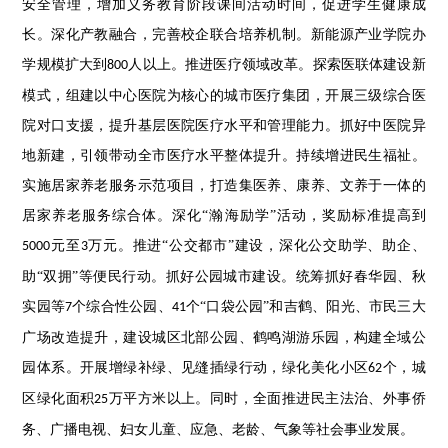
安全管理，增加义务教育阶段课间活动时间，促进学生健康成
长。深化产教融合，完善校企联合培养机制。新能源产业学院办
学规模扩大到
人以上。推进医疗领域改革。探索医联体建设新
800
模式，组建以中心医院为核心的城市医疗集团，开展三级综合医
院对口支援，提升基层医院医疗水平和管理能力。抓好中医院异
地新建，引领带动全市医疗水平整体提升。持续增进民生福祉。
实施居家养老服务示范项目，打造集医养、康养、文养于一体的
居家养老服务综合体。深化“瀚海励学”活动，奖励标准提高到
元至
万元。推进“公交都市”建设，深化公交助学、助企、
5000
3
助“双拥”等便民行动。抓好公园城市建设。统筹抓好春华园、秋
实园等
个综合性公园、
个“口袋公园”和吉鹤、阳光、市民三大
7
41
广场改造提升，建设城区北部公园、鹤鸣湖游乐园，构建全域公
园体系。开展增绿补绿、见缝插绿行动，绿化美化小区
个，城
62
区绿化面积
万平方米以上。同时，全面推进民主法治、外事侨
25
务、广播电视、妇女儿童、应急、老龄、气象等社会事业发展。