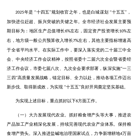
年是 “十四五”规划收官之年，也是白城谋划 “十五五”，
2025
加快进位赶超、振兴突破的关键之年。全市经济社会发展主要预
期目标为：地区生产总值增长
左右，固定资产投资增长
左
6%
10%
右，地方级一般公共预算收入增长
左右，其他主要指标增速高
7%
于全省平均水平。在实际工作中，要深入落实党的二十届三中全
会、中央经济工作会议精神，按照省委十二届六次全会暨省委经
济工作会议，市委七届八次、九次全会要求部署，纵深实施“一三
三四”高质量发展战略，锚定目标、全力以赴，推动各项工作迈出
新步伐、取得新成效，为实现 “十五五”良好开局奠定坚实基础。
为实现上述目标，重点抓好以下
方面工作。
6
（一）大力发展现代农业。抓好粮食增产头等大事，推进农
产品加工产业精深化发展，持续完善现代农业产业体系。保持粮
食增产势头。深入推进盐碱地治理国家试点，力争新增耕地
万亩
4