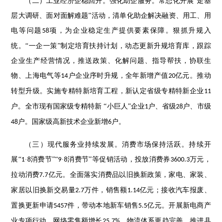
（二）工业经济企稳回升。强化助企服务。常态化开展
“走基
层大调研、面对面解难题”活动，清单化助企解决融资、用工、用
电等问题
项，为企业稳定生产提供要素保障。狠抓升规入
58
统。“一企一策”制定培育扶持计划，动态更新升规培育库，跟踪
企业生产经营情况，推送政策、化解问题、指导帮扶，协联生
物、上海电气等
户企业序时升规，全年新增产值
亿元。推动
14
20
转型升级。实施专精特新培育工程，新认定省级专精特新企业
11
户。全市现有国家级专精特新 “小巨人”企业
户、省级
户、市级
1
28
户。国家级高新技术企业新增
户。
48
6
（三）现代服务业持续发展。消费市场保持活跃。持续开
展
“
·
消费节”“
·
消费节”等促销活动，投放消费券
万元，
1
8
9
8
3600.3
拉动消费
亿元。全面落实消费品以旧换新政策，家电、家装、
7.7
家居以旧换新交易量
万件，销售额
亿元；接收汽车报废、
2.7
1.14
置换更新申请
件，带动本地新车销售
亿元。开展新电商产
5457
5.5
业专项行动，网络零售额增长
。物流体系更趋完善。推进县
25.7%