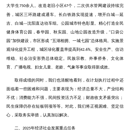
大学生
余人。改造老旧小区
个，二次供水管网建设持续完
750
67
善，城区三环路建成通车。长白铁路实现提速，增开白城—延
吉、白城—沈阳直达动车组。公园城市特色彰显。精心打造全民
健身体育公园，春华园、秋实园、山地公园改造升级，“口袋公
园”加快建设，市区形成 “五湖相拥、一城七园”总体格局。实施景
观绿化提升工程，城区绿化覆盖率提高到
。安全生产、信访
42.6%
维稳、社会治安形势总体稳定。民族宗教、外事侨务、文化体
育、广播电视、妇女儿童、老龄、气象等事业取得新成效。
取得成绩的同时，我们也清醒地看到，在计划执行过程中还
面临着一些困难和问题，主要表现为：经济总量不大，产业结构
不优；消费能力不强，民间投资活力不足；财政收支矛盾突出；
民生保障仍存在短板弱项等等。对此，我们将正视困难、坚定信
心，采取务实举措，认真加以解决。
二、
年经济社会发展重点任务
2025