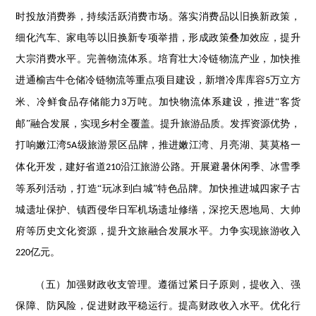
时投放消费券，持续活跃消费市场。落实消费品以旧换新政策，
细化汽车、家电等以旧换新专项举措，形成政策叠加效应，提升
大宗消费水平。完善物流体系。培育壮大冷链物流产业，加快推
进通榆吉牛仓储冷链物流等重点项目建设，新增冷库库容
万立方
5
米、冷鲜食品存储能力
万吨。加快物流体系建设，推进“客货
3
邮”融合发展，实现乡村全覆盖。提升旅游品质。发挥资源优势，
打响嫩江湾
级旅游景区品牌，推进嫩江湾、月亮湖、莫莫格一
5A
体化开发，建好省道
沿江旅游公路。开展避暑休闲季、冰雪季
210
等系列活动，打造“玩冰到白城”特色品牌。加快推进城四家子古
城遗址保护、镇西侵华日军机场遗址修缮，深挖天恩地局、大帅
府等历史文化资源，提升文旅融合发展水平。力争实现旅游收入
亿元。
220
（五）加强财政收支管理。遵循过紧日子原则，提收入、强
保障、防风险，促进财政平稳运行。提高财政收入水平。优化行