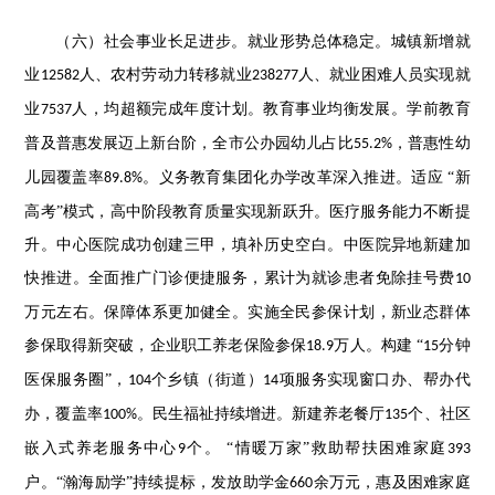
（六）社会事业长足进步。就业形势总体稳定。城镇新增就
业
人、农村劳动力转移就业
人、就业困难人员实现就
12582
238277
业
人，均超额完成年度计划。教育事业均衡发展。学前教育
7537
普及普惠发展迈上新台阶，全市公办园幼儿占比
，普惠性幼
55.2%
儿园覆盖率
。义务教育集团化办学改革深入推进。适应 “新
89.8%
高考”模式，高中阶段教育质量实现新跃升。医疗服务能力不断提
升。中心医院成功创建三甲，填补历史空白。中医院异地新建加
快推进。全面推广门诊便捷服务，累计为就诊患者免除挂号费
10
万元左右。保障体系更加健全。实施全民参保计划，新业态群体
参保取得新突破，企业职工养老保险参保
万人。构建 “
分钟
18.9
15
医保服务圈”，
个乡镇（街道）
项服务实现窗口办、帮办代
104
14
办，覆盖率
。民生福祉持续增进。新建养老餐厅
个、社区
100%
135
嵌入式养老服务中心
个。 “情暖万家”救助帮扶困难家庭
9
393
户。“瀚海励学”持续提标，发放助学金
余万元，惠及困难家庭
660