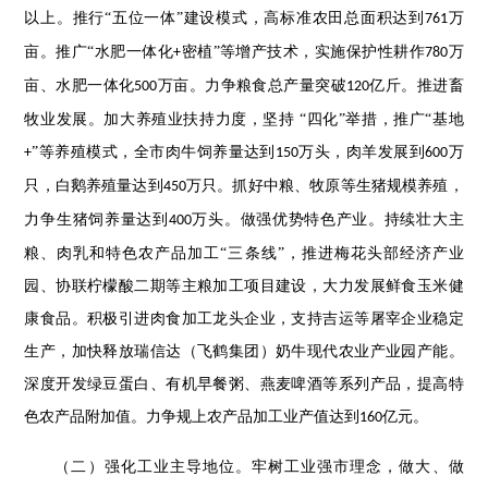
以上。推行“五位一体”建设模式，高标准农田总面积达到
万
761
亩。推广“水肥一体化
密植”等增产技术，实施保护性耕作
万
+
780
亩、水肥一体化
万亩。力争粮食总产量突破
亿斤。推进畜
500
120
牧业发展。加大养殖业扶持力度，坚持 “四化”举措，推广“基地
”等养殖模式，全市肉牛饲养量达到
万头，肉羊发展到
万
+
150
600
只，白鹅养殖量达到
万只。抓好中粮、牧原等生猪规模养殖，
450
力争生猪饲养量达到
万头。做强优势特色产业。持续壮大主
400
粮、肉乳和特色农产品加工“三条线”，推进梅花头部经济产业
园、协联柠檬酸二期等主粮加工项目建设，大力发展鲜食玉米健
康食品。积极引进肉食加工龙头企业，支持吉运等屠宰企业稳定
生产，加快释放瑞信达（飞鹤集团）奶牛现代农业产业园产能。
深度开发绿豆蛋白、有机早餐粥、燕麦啤酒等系列产品，提高特
色农产品附加值。力争规上农产品加工业产值达到
亿元。
160
（二）强化工业主导地位。牢树工业强市理念，做大、做