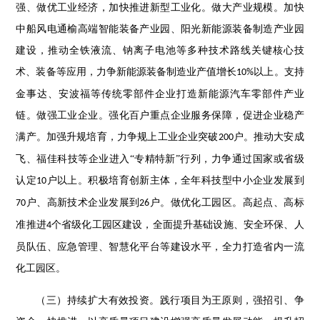
强、做优工业经济，加快推进新型工业化。做大产业规模。加快
中船风电通榆高端智能装备产业园、阳光新能源装备制造产业园
建设，推动全铁液流、钠离子电池等多种技术路线关键核心技
术、装备等应用，力争新能源装备制造业产值增长
以上。支持
10%
金事达、安波福等传统零部件企业打造新能源汽车零部件产业
链。做强工业企业。强化百户重点企业服务保障，促进企业稳产
满产。加强升规培育，力争规上工业企业突破
户。推动大安成
200
飞、福佳科技等企业进入“专精特新”行列，力争通过国家或省级
认定
户以上。积极培育创新主体，全年科技型中小企业发展到
10
户、高新技术企业发展到
户。做优化工园区。高起点、高标
70
26
准推进
个省级化工园区建设，全面提升基础设施、安全环保、人
4
员队伍、应急管理、智慧化平台等建设水平，全力打造省内一流
化工园区。
（三）持续扩大有效投资。践行项目为王原则，强招引、争