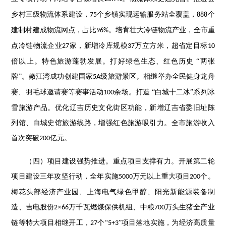
乡村三级物流体系建设，
个乡镇实现运输服务站全覆盖，
个
75
888
建制村建成物流网点，占比
。培育壮大冷链物流产业，全市重
96%
点冷链物流企业
家，新增冷库规模
万立方米，超省定目标
27
37
10
倍以上。特色旅游蓬勃发展。打好绿色生态、红色历史 “两张
牌”。嫩江湾成功创建国家
级旅游景区。相继举办全民健身龙舟
5A
赛、羽毛球邀请赛等赛事活动
余场。打造 “白城十二冰”系列冰
100
雪旅游产品。优化辽吉历史文化街区功能，新增辽吉省委旧址陈
列馆、白城史馆旅游线路，增强红色旅游吸引力。全市旅游收入
首次突破
亿元。
200
（四）项目建设强势推进。重点项目支撑有力。开展第二轮
项目建设三年攻坚行动，全年实施
万元以上重大项目
个。
5000
200
梅花头部经济产业园、上海电气绿色甲醇、阳光新能源装备制
造、吉电股份
×
万千瓦燃煤保供机组、中粮
万头生猪全产业
2
66
700
链等特大项目相继开工，
个“
”项目落地实施，为经济高质量
27
5+3