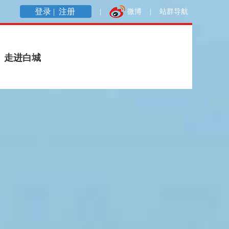
登录 |
注册
|
微博
|
站群导航
走进白城