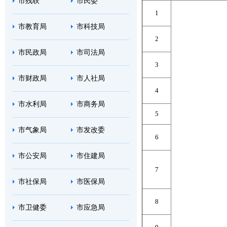
市残联
市民委
1
市教育局
市科技局
2
市民政局
市司法局
3
市财政局
市人社局
4
市水利局
市商务局
5
市气象局
市发改委
6
市公安局
市住建局
7
市社保局
市医保局
8
市卫健委
市应急局