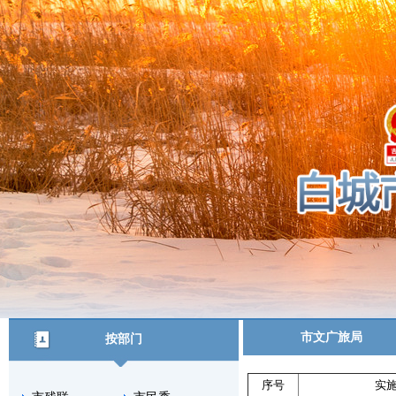
市文广旅局
按部门
序号
实