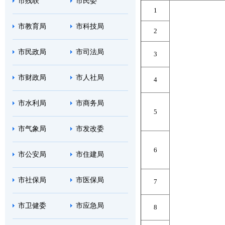
市残联
市民委
1
市教育局
市科技局
2
市民政局
市司法局
3
市财政局
市人社局
4
市水利局
市商务局
5
市气象局
市发改委
6
市公安局
市住建局
市社保局
市医保局
7
市卫健委
市应急局
8