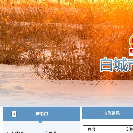
市住建局
按部门
序号
实