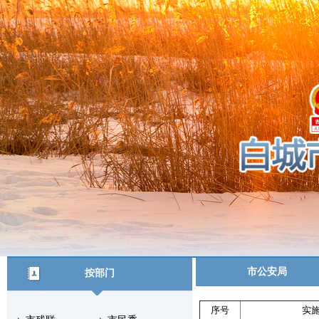
市公安局
按部门
序号
实