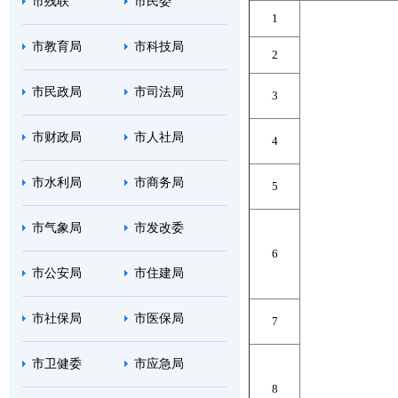
市残联
市民委
1
市教育局
市科技局
2
市民政局
市司法局
3
市财政局
市人社局
4
市水利局
市商务局
5
市气象局
市发改委
6
市公安局
市住建局
市社保局
市医保局
7
市卫健委
市应急局
8