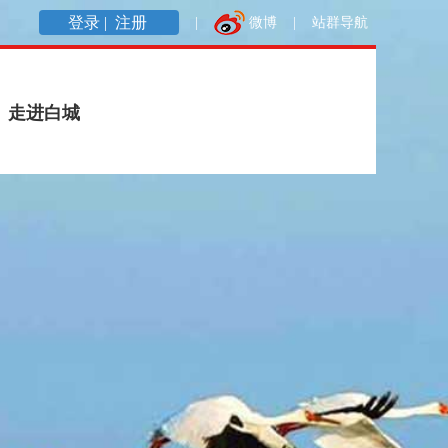
登录 |
注册
|
微博
|
站群导航
走进白城