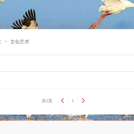
>
文
文化艺术
共1页
1