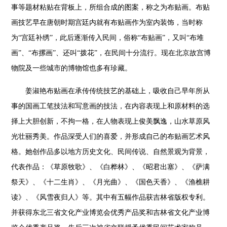
事等题材粘贴在背板上，所组合成的图案，称之为布贴画。布贴
画技艺早在唐朝时期宫廷内就有布贴画作为室内装饰，当时称
为“宫廷补绣”，此后逐渐传入民间，俗称“布贴画”，又叫“布堆
画”、“布摞画”、还叫“拨花”，在民间十分流行。现在北京故宫博
物院及一些城市的博物馆也多有珍藏。
姜淑艳布贴画在承传传统技艺的基础上，吸收自己早年所从
事的国画工笔技法和写意画的技法，在内容表现上和原材料的选
择上大胆创新，不拘一格，在人物表现上俊美飘逸，山水草原风
光壮丽秀美。作品深受人们的喜爱，并形成自己的布贴画艺术风
格。她创作品多以地方历史文化、民间传说、自然景观为背景，
代表作品：《草原牧歌》、《白桦林》、《昭君出塞》、《萨满
祭天》、《十二生肖》、《月光曲》、《国色天香》、《渔樵耕
读》、《风雪夜归人》等。其中有五幅作品获吉林省版权专利。
并获得东北三省文化产业博览会优秀产品奖和吉林省文化产业博