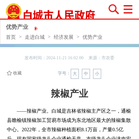
优势产业
>
>
>
首页
走进白城
经济发展
优势产业
发布时间：2024-11-21 16:02:00 来源：
市农委
收藏
字号：
大
中
小
辣椒产业
——辣椒产业。
白城是吉林省辣椒主产区之一，通榆
县瞻榆镇辣椒加工贸易市场成为东北地区最大的辣椒集散
中心。
2022
年，全市辣椒种植面积
8.1
万亩，产量
0.5
亿
斤。现有国家级龙头企业通榆天意，市级龙头企业洮南宏