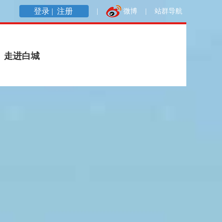
登录 |
注册
|
微博
|
站群导航
走进白城