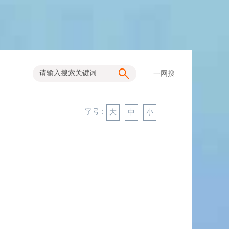
一网搜
字号：
大
中
小