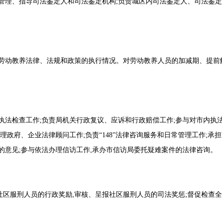
管理、指导司法鉴定人和司法鉴定机构;负责城区内司法鉴定人、司法鉴定
家劳动教养法律、法规和政策的执行情况。对劳动教养人员的加减期、提前
执法检查工作;负责局机关行政复议、应诉和行政赔偿工作;参与对市内执
理政府、企业法律顾问工作;负责“148”法律咨询服务和日常管理工作;承
的意见;参与依法办理信访工作,承办市信访局委托疑难案件的法律咨询。
批社区服刑人员的行政奖励,审核、呈报社区服刑人员的司法奖惩;督促检查