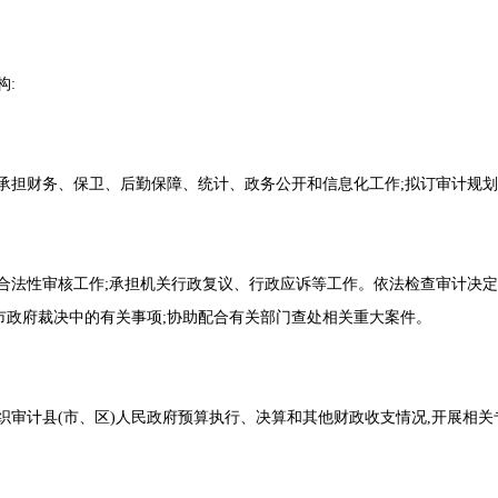
。
机构:
,承担财务、保卫、后勤保障、统计、政务公开和信息化工作;拟订审计
合法性审核工作;承担机关行政复议、行政应诉等工作。依法检查审计决定
市政府裁决中的有关事项;协助配合有关部门查处相关重大案件。
组织审计县(市、区)人民政府预算执行、决算和其他财政收支情况,开展