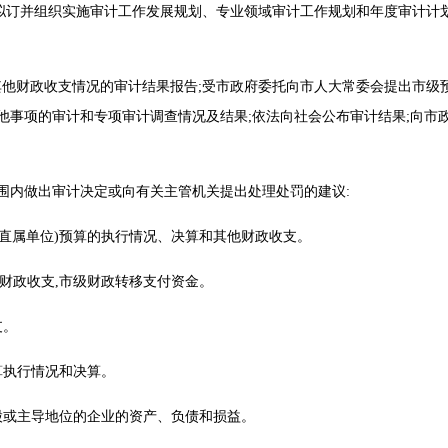
;拟订并组织实施审计工作发展规划、专业领域审计工作规划和年度审计计
其他财政收支情况的审计结果报告;受市政府委托向市人大常委会提出市
他事项的审计和专项审计调查情况及结果;依法向社会公布审计结果;向市政
权范围内做出审计决定或向有关主管机关提出处理处罚的建议:
(含直属单位)预算的执行情况、决算和其他财政收支。
其他财政收支,市级财政转移支付资金。
务收支。
预算执行情况和决算。
控股或主导地位的企业的资产、负债和损益。