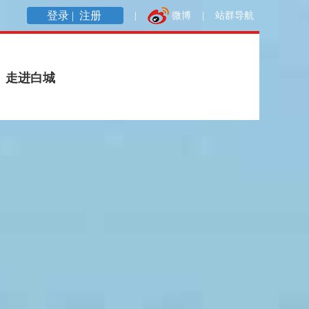
登录 |
注册
|
微博
|
站群导航
走进白城