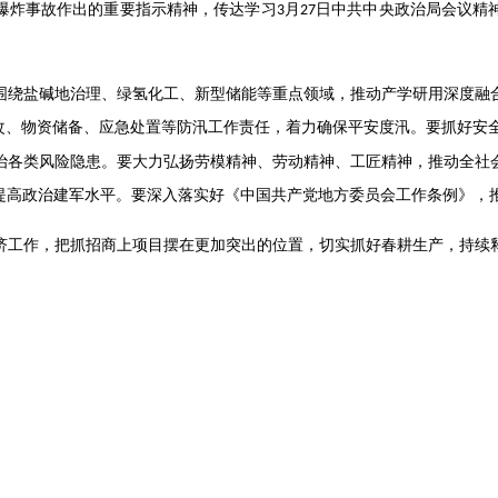
爆炸事故作出的重要指示精神，传达学习
月
日中共中央政治局会议精
3
27
围绕盐碱地治理、绿氢化工、新型储能等重点领域，推动产学研用深度融
改、物资储备、应急处置等防汛工作责任，着力确保平安度汛。要抓好安全
治各类风险隐患。要大力弘扬劳模精神、劳动精神、工匠精神，推动全社
提高政治建军水平。要深入落实好《中国共产党地方委员会工作条例》，
济工作，把抓招商上项目摆在更加突出的位置，切实抓好春耕生产，持续