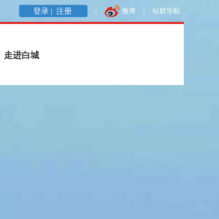
登录 |
注册
|
微博
|
站群导航
走进白城