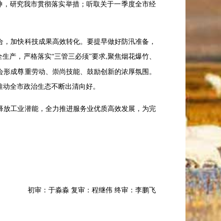
神，研究我市贯彻落实举措；听取关于一季度全市经
合，加快科技成果高效转化。要提早做好防汛准备，
生产，严格落实“三管三必须”要求
聚焦烟花爆竹、
,
会形成尊重劳动、崇尚技能、鼓励创新的浓厚氛围。
推动全市政治生态不断出清向好。
释放工业潜能，全力推进服务业优质高效发展，为完
初审：于淼淼
复审：程继伟
终审
：
李鹏飞