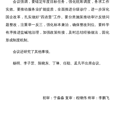
会议强调，要锚定年度目标任务，强化统筹调度，务求工作
实效。要推动服务业扩能提质，全面推进分级诊疗，进一步深化
国企改革，扎实做好
“四农普”工作。要分类施策推动审计反馈问
题整改，注重举一反三，强化标本兼治，确保整改到位。要科学
有序推进盐碱地治理，加强政策衔接，及时总结经验做法，固化
形成制度机制。
会议还研究了其他事项。
杨明、李子罡、陈晓东、丁琳、任聪、孟凡平出席会议。
初审：于淼淼
复审：程继伟
终审
：
李鹏飞