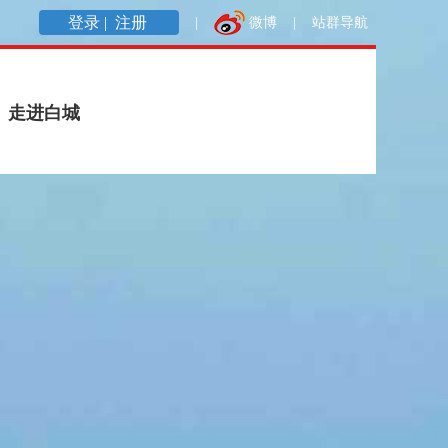
登录 |
注册
|
微博
|
站群导航
走进白城