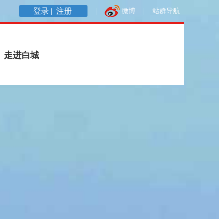
登录 |
注册
|
微博
|
站群导航
走进白城