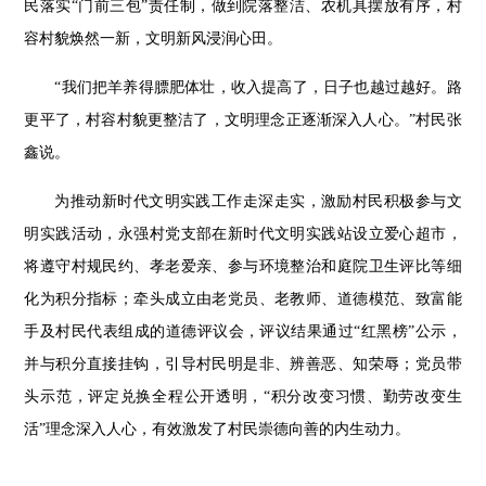
民落实“门前三包”责任制，做到院落整洁、农机具摆放有序，村
容村貌焕然一新，文明新风浸润心田。
“我们把羊养得膘肥体壮，收入提高了，日子也越过越好。路
更平了，村容村貌更整洁了，文明理念正逐渐深入人心。”村民张
鑫说。
为推动新时代文明实践工作走深走实，激励村民积极参与文
明实践活动，永强村党支部在新时代文明实践站设立爱心超市，
将遵守村规民约、孝老爱亲、参与环境整治和庭院卫生评比等细
化为积分指标；牵头成立由老党员、老教师、道德模范、致富能
手及村民代表组成的道德评议会，评议结果通过
“红黑榜”公示，
并与积分直接挂钩，引导村民明是非、辨善恶、知荣辱；党员带
头示范，评定兑换全程公开透明，“积分改变习惯、勤劳改变生
活”理念深入人心，有效激发了村民崇德向善的内生动力。