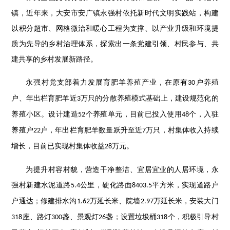
镇，近年来，大安市安广镇永强村依托新时代文明实践站，构建
以积分超市、网格微治和暖心工程为支撑、以产业升级和环境提
质为先导的乡村治理体系，探索出一条党建引领、村民参与、共
建共享的乡村发展新路径。
永强村党支部着力发展育肥羊养殖产业，在原有
户养殖
30
户、年出栏育肥羊近
万只的分散养殖模式基础上，建设规范化的
3
养殖小区。设计建造
个养殖单元，目前已投入使用
个，入驻
52
48
养殖户
户，年出栏育肥羊数量跃升至近
万只，村集体收入持续
22
7
增长，目前已实现村集体收益
万元。
28
为提升村容村貌，营造干净整洁、宜居宜业的人居环境，永
强村新建水泥道路
公里，硬化路面
平方米，实现道路户
5.4
8403.5
户通达；修建排水沟
万延长米、院墙
万延长米，安装大门
1.62
2.97
座、路灯
盏、景观灯
盏；设置垃圾桶
个，积极引导村
318
300
26
318