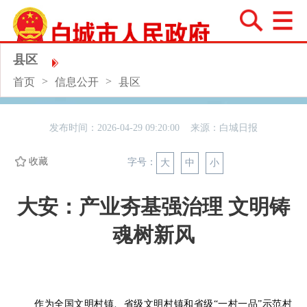
县区
>
>
首页
信息公开
县区
发布时间：2026-04-29 09:20:00 来源：
白城日报
收藏
字号：
大
中
小
大安：产业夯基强治理 文明铸
魂树新风
作为全国文明村镇、省级文明村镇和省级
“一村一品”示范村