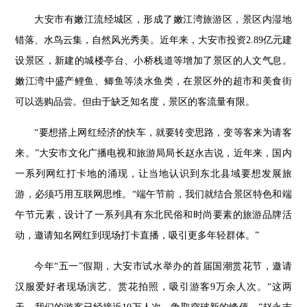
大安市有嫩江流经城区，形成了嫩江湾旅游区，景区内湿地
错落、水鸟云集，自然风光秀美。近年来，大安市投资
2.89
亿元建
设景区，新建的城楼亭台、小桥栈道等增加了景区的人文气息。
嫩江湾中盛产鲤鱼、鲫鱼等淡水鱼类，在景区外的超市和美食街
可以选购品尝。但由于缺乏知名度，景区的客流量有限。
“要想搭上网红经济的快车，就要转变思路，变等客来为请客
来。”大安市文化广播电视和旅游局局长赵永吉说，近年来，国内
一系列网红打卡地的涌现，让当地认识到东北县域要想发展旅
游，必须巧用互联网思维。“端午节前，我们就结合景区特色和端
午节元素，设计了一系列具有东北民俗和时尚要素的旅游品牌活
动，邀请知名网红到现场打卡直播，吸引更多年轻群体。”
今年“五一”假期，大安市试水举办的首届国潮赏花节，邀请
汉服爱好者现场演艺、赏花拍照，吸引游客
9
万余人次。“这两