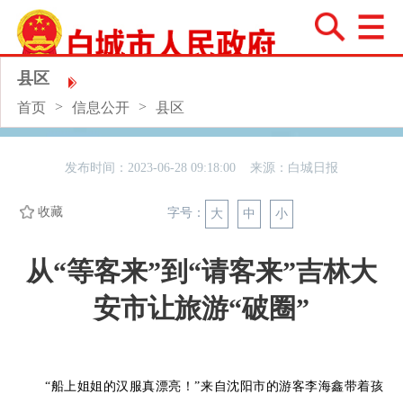
县区
>
>
首页
信息公开
县区
发布时间：2023-06-28 09:18:00 来源：
白城日报
收藏
字号：
大
中
小
从“等客来”到“请客来”吉林大
安市让旅游“破圈”
“船上姐姐的汉服真漂亮！”来自沈阳市的游客李海鑫带着孩