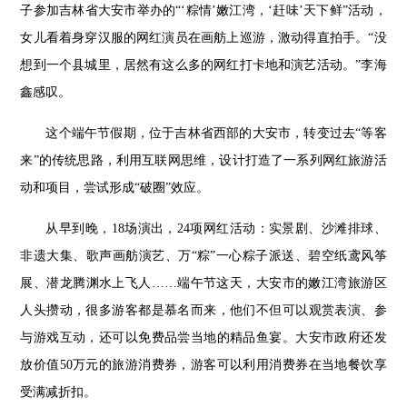
子参加吉林省大安市举办的“‘粽情’嫩江湾，‘赶味’天下鲜”活动，
女儿看着身穿汉服的网红演员在画舫上巡游，激动得直拍手。“没
想到一个县城里，居然有这么多的网红打卡地和演艺活动。”李海
鑫感叹。
这个端午节假期，位于吉林省西部的大安市，转变过去“等客
来”的传统思路，利用互联网思维，设计打造了一系列网红旅游活
动和项目，尝试形成“破圈”效应。
从早到晚，
18
场演出，
24
项网红活动：实景剧、沙滩排球、
非遗大集、歌声画舫演艺、万“粽”一心粽子派送、碧空纸鸢风筝
展、潜龙腾渊水上飞人……端午节这天，大安市的嫩江湾旅游区
人头攒动，很多游客都是慕名而来，他们不但可以观赏表演、参
与游戏互动，还可以免费品尝当地的精品鱼宴。大安市政府还发
放价值
50
万元的旅游消费券，游客可以利用消费券在当地餐饮享
受满减折扣。