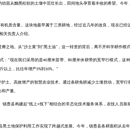
的幼苗从黝黑松软的土壤中茁壮长出，田间地头孕育着丰收的希望。今年
壤有机质含量。这块地最早属于三类耕地，经过近几年的改良，现在已经
局相关负责人介绍。
贫瘠之地。从
“沙土黄”到“黑土油”，这一转变的背后，离不开科学耕作模
式：
“现在我们采用的是
厘米苗带、
厘米休耕带的宽窄行模式，这
40
80
斤以上，比往年增产
到
。”
5%
10%
科学护土、高效增产的智慧农业技术。通过条耕免耕减少土壤扰动，宽窄行
力和产量。
。镇赉县构建起
“线上
线下”相结合的常态化技术服务体系，农技人员靠
+
县黑土地保护利用工作实现了跨越式发展。今年，镇赉县条耕面积从去