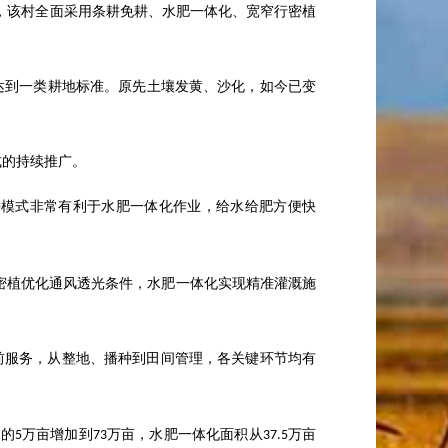
，该村全面采用条耕免耕、水肥一体化、宽窄行密植
达到一类耕地标准。原先土壤发黄、沙化，如今已变
式的持续推广。
种模式非常有利于水肥一体化作业，给水给肥方便快
密植优化通风透光条件，水肥一体化实现精准灌溉施
前服务，从整地、播种到田间管理，各关键环节均有
年的
万亩增加到
万亩，水肥一体化面积从
万亩
5
73
37.5