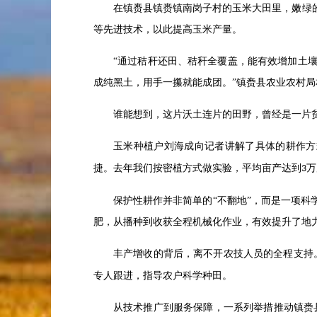
在镇赉县镇赉镇南岗子村的玉米大田里，嫩绿
等先进技术，以此提高玉米产量。
“通过秸秆还田、秸秆全覆盖，能有效增加土
成纯黑土，用手一攥就能成团。”镇赉县农业农村
谁能想到，这片沃土连片的田野，曾经是一片
玉米种植户刘海成向记者讲解了具体的耕作方
捷。去年我们按密植方式做实验，平均亩产达到
万
3
保护性耕作并非简单的
“不翻地”，而是一项
肥，从播种到收获全程机械化作业，有效提升了地
丰产增收的背后，离不开农技人员的全程支持
专人跟进，指导农户科学种田。
从技术推广到服务保障，一系列举措推动镇赉