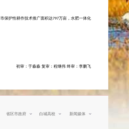
全市保护性耕作技术推广面积达
万亩，水肥一体化
797
初审：于淼淼
复审：程继伟
终审
：
李鹏飞
省区市政府
白城高校
新闻媒体