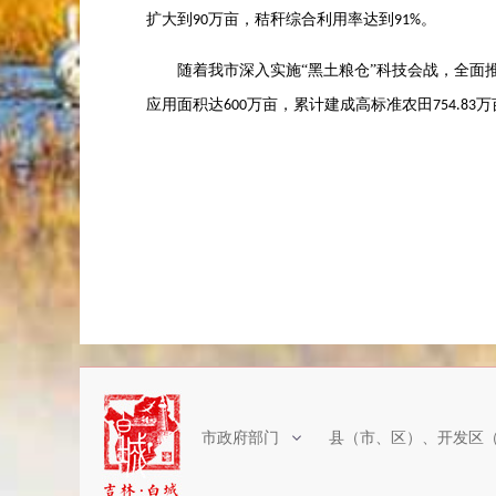
扩大到
万亩，秸秆综合利用率达到
。
90
91%
随着我市深入实施
“黑土粮仓”科技会战，全面
应用面积达
万亩，累计建成高标准农田
万
600
754.83
市政府部门
县（市、区）、开发区