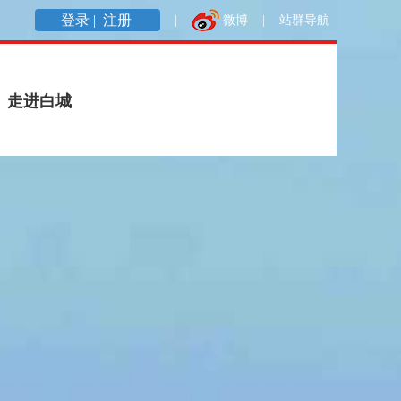
登录 |
注册
|
微博
|
站群导航
走进白城