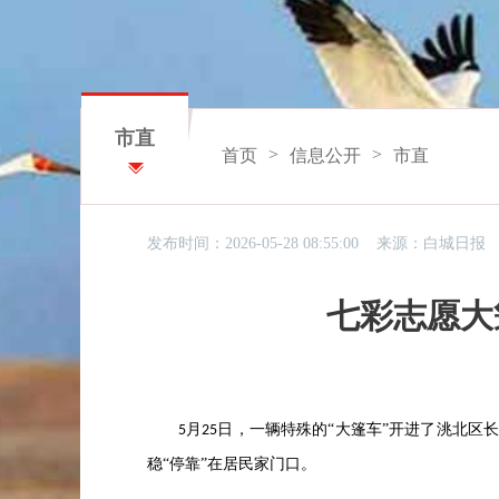
市直
>
>
首页
信息公开
市直
发布时间：2026-05-28 08:55:00 来源：
白城日报
七彩志愿大
月
日，一辆特殊的“大篷车”开进了洮北区
5
25
稳“停靠”在居民家门口。