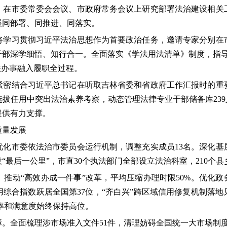
，在市委常委会会议、市政府常务会议上研究部署法治建设相关
展同部署、同推进、同落实。
习贯彻习近平法治思想作为首要政治任务，邀请专家分别在
部深学细悟、知行合一。全面落实《学法用法清单》制度，指导
法办事融入履职全过程。
结合习近平总书记在听取吉林省委和省政府工作汇报时的重要
拔任用中突出法治素养考察，动态管理法律专业干部储备库239
提供有力支撑。
量发展
市委依法治市委员会运行机制，调整充实成员13名。深化基
“最后一公里”，市直30个执法部门全部设立法治科室，210个
动“高效办成一件事”改革，平均压缩办理时限50%。优化政务
综合指数跃居全国第37位，“齐白兴”跨区域信用修复机制落
应率和满意度始终保持高位。
全面梳理涉市场准入文件51件，清理妨碍全国统一大市场制度文