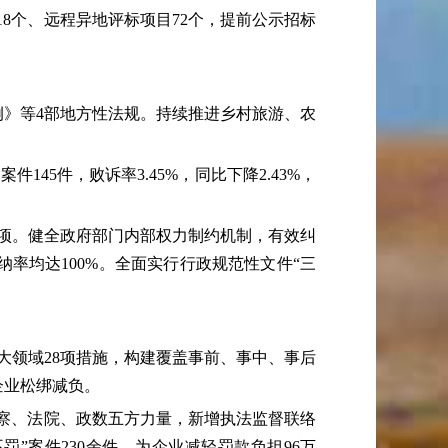
18个、远程异地评标项目72个，提前公示招标
》等4部地方性法规。持续推进乡村旅游、农
5件，败诉率3.45%，同比下降2.43%，
项。健全政府部门内部权力制约机制，有效纠
率均达100%。全面实行行政规范性文件“三
领域28项措施，构建覆盖事前、事中、事后
企业松绑减负。
察、法院、政数五方力量，新增执法监督联络
违不罚”案件230余件，为企业减轻罚款负担96万