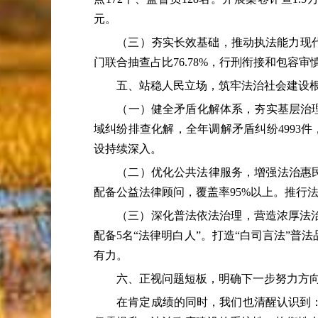
元。
（三）夯实长效基础，推动执法能力现代化。全
门联合抽查占比76.78%，行刑衔接和包容
五、站稳人民立场，筑牢法治社会建设
（一）健全矛盾化解体系，夯实基层治理底
域纠纷排查化解，全年调解矛盾纠纷4993件
设持续深入。
（二）优化公共法律服务，增强法治惠民实效
配备公益法律顾问，覆盖率95%以上。推行
（三）深化普法依法治理，营造浓厚法治氛
配备5名“法律明白人”。打造“白司言法”
有力。
六、正视问题短板，明确下一步努力方
在肯定成绩的同时，我们也清醒认识到：基