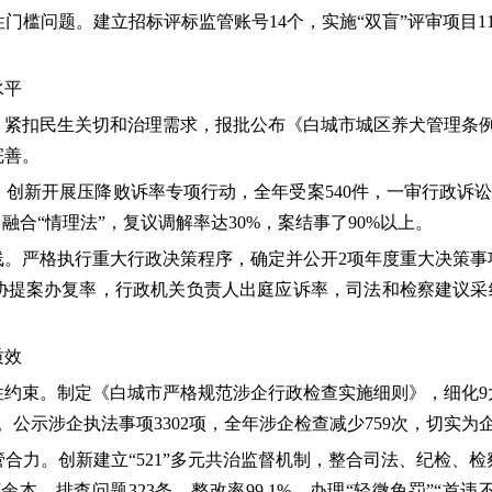
槛问题。建立招标评标监管账号14个，实施“双盲”评审项目1
水平
扣民生关切和治理需求，报批公布《白城市城区养犬管理条例
完善。
展压降败诉率专项行动，全年受案540件，一审行政诉讼案件14
融合“情理法”，复议调解率达30%，案结事了90%以上。
严格执行重大行政决策程序，确定并公开2项年度重大决策事
政协提案办复率，行政机关负责人出庭应诉率，司法和检察建议采纳
质效
束。制定《白城市严格规范涉企行政检查实施细则》，细化9大
。公示涉企执法事项3302项，全年涉企检查减少759次，切实为
力。创新建立“521”多元共治监督机制，整合司法、纪检、检
万余本，排查问题323条、整改率99.1%。办理“轻微免罚”“首