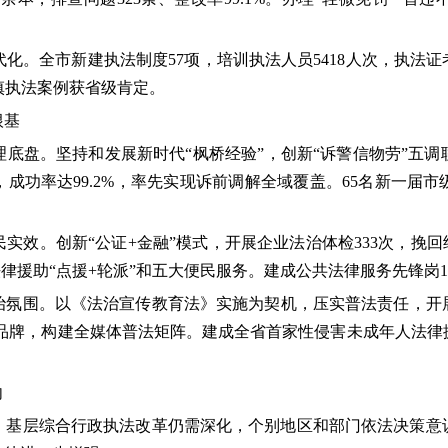
市新建执法制度57项，培训执法人员5418人次，执法证考试
审慎执法案例获省级肯定。
根基
盘。坚持和发展新时代“枫桥经验”，创新“诉警信物劳”五调
，成功率达99.2%，率先实现诉前调解全域覆盖。65名新一
。创新“公证+金融”模式，开展企业法治体检333次，挽回经济
法律援助“点援+轮派”和五大便民服务。建成公共法律服务先锋岗
围。以《法治宣传教育法》实施为契机，压实普法责任，开展各类
普法品牌，构建全媒体普法矩阵。建成全省首家性侵害未成年人法
向
层综合行政执法改革仍需深化，个别地区和部门依法决策意