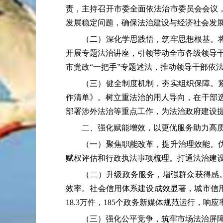
责，主持召开市委全面依法治市委员会会议
发展稳定问题，确保法治建设与经济社会发
（二）深化学思践悟，筑牢思想根基。将学
开展专题法治讲座，引领带动全市各级领导干
市党政“一把手”专题述法，推动领导干部依
（三）健全制度机制，夯实组织保障。紧密
作清单》。树立重法治的用人导向，在干部选
部署涉外法治等重点工作，为法治政府建设
二、强化赋能增效，以更优服务助力高质
（一）聚焦职能改革，提升治理效能。优化
赋权评估和行政执法事项梳理。打通法治建设
（二）升级政务服务，增强群众获得感。推
效率。社会信用体系建设成效显著，城市信用
18.3万件，185个政务新媒体规范运行，响
（三）强化公平竞争，筑牢市场法治屏障。