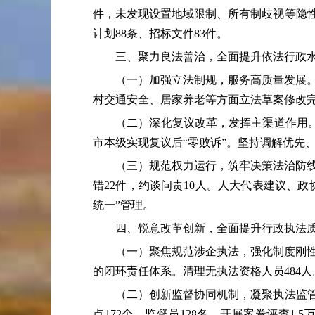
件，未发现设置地域限制、所有制歧视等隐性门
计划88条、招标文件83件。
三、聚力良法善治，全面提升依法行政
（一）加强立法制规，服务高质量发展。紧
村交通安全、居家养老等方面立法草案修改
（二）深化复议改革，发挥主渠道作用。创新开
市本级实现复议后“零败诉”。坚持调解优先、
（三）规范权力运行，筑牢决策法治防线。
错22件，约谈问责10人。人大代表建议、
统一”管理。
四、锐意改革创新，全面提升行政执法
（一）聚焦规范涉企执法，强化制度刚性约
的闭环责任体系。清理无执法资格人员484人
（二）创新监督协同机制，凝聚执法监管合
点172个、监督员128名。开展案卷评查1.5