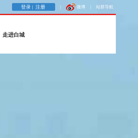
登录 |
注册
|
微博
|
站群导航
走进白城