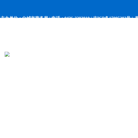
主办单位：白城市商务局 | 电话：0436-3203010 |
吉ICP备17005202号 |
网