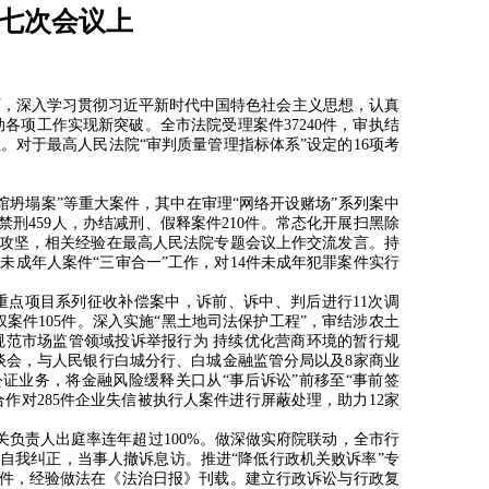
第七次会议上
下，深入学习贯彻习近平新时代中国特色社会主义思想，认真
动各项工作实现新突破。全市法院受理案件
37240
件，审执结
位。对于最高人民法院
“
审判质量管理指标体系”设定的
16
项考
馆坍塌案
”
等重大案件，其中在审理
“
网络开设赌场
”
系列案中
禁刑
459
人，办结减刑、假释案件
210
件。常态化开展扫黑除
攻坚，相关经验在最高人民法院专题会议上作交流发言。持
展未成年人案件
“
三审合一
”
工作，对
14
件未成年犯罪案件实行
重点项目系列征收补偿案中，诉前、诉中、判后进行
11
次调
权案件
105
件。深入实施
“
黑土地司法保护工程
”
，审结涉农土
规范市场监管领域投诉举报行为 持续优化营商环境的暂行规
谈会，与人民银行白城分行、白城金融监管分局以及
8
家商业
公证业务，将金融风险缓释关口从
“
事后诉讼
”
前移至
“
事前签
合作对
285
件企业失信被执行人案件进行屏蔽处理，助力
12
家
关负责人出庭率连年超过
100%
。做深做实府院联动，全市行
自我纠正，当事人撤诉息访。推进
“
降低行政机关败诉率
”
专
件，经验做法在《法治日报》刊载。建立行政诉讼与行政复