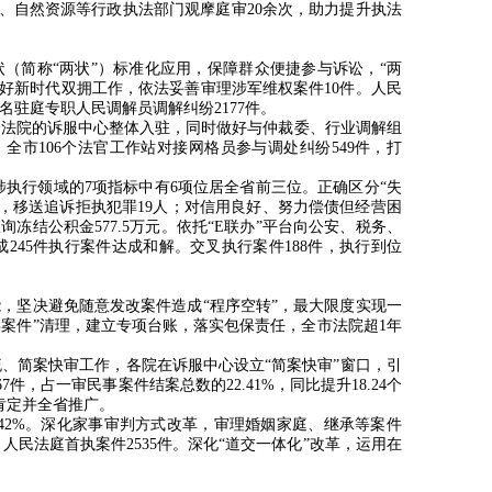
、自然资源等行政执法部门观摩庭审
20
余次，助力提升执法
状（简称
“
两状
”
）标准化应用，保障群众便捷参与诉讼，
“
两
好新时代双拥工作，依法妥善审理涉军维权案件
10
件。人民
名驻庭专职人民调解员调解纠纷
2177
件。
个法院的诉服中心整体入驻，同时做好与仲裁委、行业调解组
，全市
106
个法官工作站对接网格员参与调处纠纷
549
件，打
涉执行领域的
7
项指标中有
6
项位居全省前三位。正确区分
“
失
，移送追诉拒执犯罪
19
人；对信用良好、努力偿债但经营困
查询冻结公积金
577.5
万元。依托
“E
联办”平台向公安、税务、
成
245
件执行案件达成和解。交叉执行案件
188
件，执行到位
，坚决避免随意发改案件造成“程序空转”，最大限度实现一
类案件
”
清理，建立专项台账，落实包保责任，全市法院超
1
年
、简案快审工作，各院在诉服中心设立“简案快审”窗口，引
67
件，占一审民事案件结案总数的
22.41%
，同比提升
18.24
个
肯定并全省推广。
.42%
。深化家事审判方式改革，审理婚姻家庭、继承等案件
，人民法庭首执案件
2535
件。深化
“
道交一体化
”
改革，运用在
。