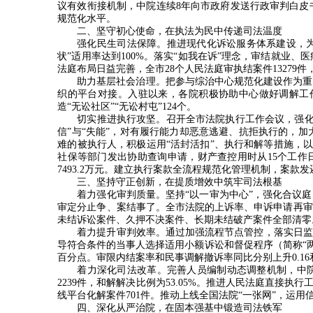
议有效衔接机制，中院连续
8
年向市政府发送行政审判白皮
规范化水平。
二、坚守初心使命，在执法为民中传递司法温度
强化民生司法保障。推进现代化诉讼服务体系建设，
状
”
适用率达到
100%
。落实
“
如我在诉
”
理念，审结就业、医
法庭布局日益完善，全市
28
个人民法庭审执结案件
13279
件
助力基层社会治理。把参与综治中心规范化建设作为重
织的平台对接。入驻以来，各院积极协助中心做好调解工
造
“
无讼社区
”“
无讼村屯
”124
个。
切实推进执行攻坚。召开全市法院执行工作会议，强
信
”
与
“
失能
”
，对有履行能力却恶意逃避、抗拒执行的，加
难的被执行人，积极运用
“
活封活扣
”
、执行和解等措施，
社保等部门发出协助查询申请，财产查控用时从
15
个工作
7493.2
万元。建立执行案款全流程规范化管理机制，案款发
三、坚持守正创新，在提质增效中筑牢司法根基
着力强化审判质量。坚持“以一审为中心”，强化合议
审定分止争、案结事了。全市法院的上诉率、申诉申请再审
未结诉讼案件、久押不决案件、长期未结破产案件全部清零
着力提升审判效率。通过加强流程节点管控，落实日监
导符合条件的当事人选择适用小额诉讼和督促程序（简称“两
百分点。审限内结案率和民事调解撤诉率同比分别上升
0.16
着力深化司法改革。完善人员编制动态调整机制，中
2239
件，和解解决比例为
53.05%
。推进人民法庭直接执行
线平台化解案件
701
件。推动上线全国法院
“
一张网
”
，运用
四、深化从严治院，在固本强基中锻造司法铁军