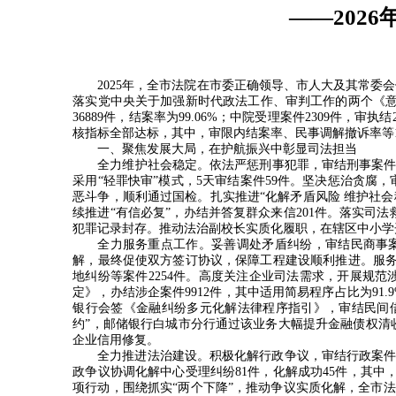
——202
2025
年，全市法院在市委正确领导、市人大及其常委会
落实党中央关于加强新时代政法工作、审判工作的两个《
36889
件，结案率为
99.06%
；中院受理案件
2309
件，审执结
核指标全部达标，其中，审限内结案率、民事调解撤诉率等
一、聚焦发展大局，在护航振兴中彰显司法担当
全力维护社会稳定。依法严惩刑事犯罪，审结刑事案
采用
“
轻罪快审
”
模式，
5
天审结案件
59
件。坚决惩治贪腐，
恶斗争，顺利通过国检。扎实推进
“
化解矛盾风险 维护社会
续推进“有信必复”，办结并答复群众来信
201
件。落实司法
犯罪记录封存。推动法治副校长实质化履职，在辖区中小学
全力服务重点工作。妥善调处矛盾纠纷，审结民商事
解，最终促使双方签订协议，保障工程建设顺利推进。服
地纠纷等案件
2254
件。高度关注企业司法需求，开展规范
定》，办结涉企案件
9912
件，其中适用简易程序占比为
91.
银行会签《金融纠纷多元化解法律程序指引》，审结民间
约
”
，邮储银行白城市分行通过该业务大幅提升金融债权清
企业信用修复。
全力推进法治建设。积极化解行政争议，审结行政案
政争议协调化解中心受理纠纷
81
件，化解成功
45
件，其中
项行动，围绕抓实
“
两个下降
”
，推动争议实质化解，全市法