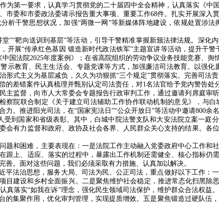
作为第一要求，认真学习贯彻党的二十届四中全会精神，认真落实《中国
、市委和市委政法委请示报告重大事项、重要工作
68
件。扎实开展深入
化分析干警思想状况，加强
“
两微一网
”
等新媒体阵地建设，依规处置涉法
讲堂”“靶向送训到基层”等活动，引导干警精准掌握新颁法律法规。深化
设，开展
“
传承红色基因 锻造新时代政法铁军
”
主题宣讲等活动，提升干警
《中国法院
2025
年度案例》；在省高院组织的劳动争议业务技能竞赛、舆
过警示教育、民主生活会、专题党课等方式，加强廉洁司法教育。以强化
治形式主义为基层减负，久久为功狠抓
“
三个规定
”
贯彻落实。完善司法责
偿的差错案件认真梳理并甄别认定司法责任，对
1
名法官给予党内警告处
民主监督，向市人大常委会专题报告行政审判工作，通过邀请列席庭审
检察院联合制定《关于建立司法辅助工作协作联动机制的意见》，与白
合力。推进阳光司法，在
“
国家宪法日
”“
公众开放日
”
等活动中邀请
800
余
人受到国家和省级表彰。其中，白城中院法警支队和大安法院立案一庭分
委会有力监督和政府、政协及社会各界、人民群众关心支持的结果。各
问题和困难，主要表现在：一是法院工作主动融入党委政府中心工作和
在跟上、适应、落实的过程中，暴露出工作机制还需健全、核心指标仍
完善。面对这些问题，我们必须采取有力措施、认真加以解决。
近平法治思想，服务大局、司法为民、公正司法，重点做好以下工作：
项目建设和乡村全面振兴。二是聚焦维护社会稳定，推进常态化扫黑除
认真落实
“
如我在诉
”
理念，强化民生领域司法保护，维护群众合法权益
平台的集聚作用，优化审判管理，实现提质增效。五是聚焦锻造过硬队伍