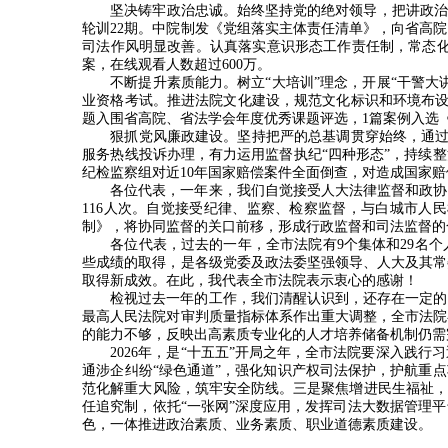
坚决铸牢政治忠诚。始终坚持党的绝对领导，把讲政治
轮训
22
期。中院制发《党组落实主体责任清单》，向省高院
司法作风明显改善。认真落实意识形态工作责任制，常态
案，在线观看人数超过
600
万。
不断提升素质能力。树立“大培训”理念，开展“干警大
业资格考试。推进法院文化建设，规范文化标识和环境布
题入围省高院、省法学会年度优秀课题评选，
1
篇案例入选
狠抓党风廉政建设。坚持把严的总基调贯穿始终，通
服务热线投诉办理，有力运用监督执纪
“
四种形态
”
，持续整
纪检监察组对近
10
年国家赔偿案件全面倒查，对造成国家赔
各位代表，一年来，我们自觉接受人大法律监督和政协
116
人次。自觉接受纪律、监察、检察监督，与白城市人民
制》，将协同监督的关口前移，形成行政监督和司法监督的
各位代表，过去的一年，全市法院有
9
个集体和
29
名个
些成绩的取得，是各级党委及政法委坚强领导、人大及其常
取得新成效。在此，我代表全市法院表示衷心的感谢！
检视过去一年的工作，我们清醒认识到，还存在一定的
最高人民法院对审判质量指标体系作出重大调整，全市法院
的能力不够，反映出高素质专业化的人才培养储备机制仍需
2026
年，是
“
十五五
”
开局之年，全市法院要深入践行习
通涉企纠纷
“
绿色通道
”
，强化知识产权司法保护，护航重点
范化解重大风险，筑牢安全防线。三是聚焦增进民生福祉，
任追究制，依托“一张网”深度应用，发挥司法大数据管理
色，一体推进政治素质、业务素质、职业道德素质建设。