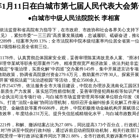
6年1月11日在白城市第七届人民代表大会
●
白城市中级人民法院院长 李相富
依法监督和省高院有力指导下，在市政府、市政协和社会各界关心支持
意见》，紧扣市委
“
一三三四
”
高质量发展战略，忠诚履职、砥砺奋进，推
2289
件，结案率为
99.13%
；全市法院和中院本级结案率均位居全省第一
12
项指标位居全省前三位。
件
1178
件。认真贯彻总体国家安全观，妥善审理陈某涛故意杀人案、
“
滑冰
审理华某斌等职务犯罪案件
75
件。精准贯彻宽严相济政策，依法判处非监
稳定
”
专项治理，实质化解
“
中四巡
”
交办案件
145
件，集中开展进京访专项
救助政策，协调省高院拨付资金
279.6
万元，救助案件
27
件
30
人。探索开
开展
“
模拟法庭
”“
法治进校园
”
等活动，受众
3500
余人。
案件
25437
件。依法服务全市大项目建设，中院在办理涉及洮南化工园区
务新质生产力发展，落实惩罚性赔偿制度，妥善审理侵犯商标权等知识产
涉企执法司法专项行动，与白城市市场监督管理局等
8
家单位联合印发《
9%
。打造
“
法院
+
金融
”
协同治理机制，组织召开金融纠纷多元化解工作座
借贷、金融借款等案件
6686
件。此外，中院积极推动金融机构开展赋强
收效率，年度结余
231
万元。提升失信惩戒精细化水平，与白城市政数局
件
221
件，和解、撤诉结案占比为
27.08%
，同比提高
3.73
个百分点，行政机
，对
7
件诉至中院的行政纠纷，通过诉前启动府院联动机制，相关行政部门
院受理一审行政诉讼案件同比下降
21.88%
，全市行政机关败诉案件仅有
4