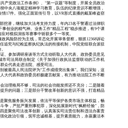
共产党政法工作条例》、“第一议题”等制度，开展全员政治
贯彻中央八项规定精神学习教育，队伍的纪律意识不断增强，
舆情
17
件。强化正面宣传引导，以
VR
形式直播的戴某峰盗窃
内部挖潜，继续加大法考支持力度，年内
23
名干警通过法律职
干事创业的精气神。业务工作
“
精品工程
”
稳步推进，有
9
个课
情应对模拟演练等赛事中斩获多个一等奖。
廉政风险防控为主线，常态化开展审务督察，狠抓
12368
诉讼
任追究与纪检监察执纪执法的衔接机制，中院党组联合派驻
分。
听证、参加调研座谈等方式主动听取人大代表、政协委员意见
城市司法局联合制定《关于加强行政执法监督联动的工作机
名群众代表走进法院、感受司法。
别被最高人民法院评为
“
工作成绩突出集体
”
。我们深知，这
位人大代表和政协委员积极建言献策，有力推动法院工作不断
社会治理格局不够，司法的社会功能发挥还不充分；二是随着
需提升的问题；三是部分干警改革创新的意识不强，打造精品
一是聚焦服务振兴发展，依法平等保护各类市场主体权益，畅
恶斗争，严惩严重刑事犯罪，深化拓展新时代
“
枫桥经验
”
，防
。四是聚焦司法改革创新，认真落实司法责任制和违法办案责
，强化政治引领，筑牢忠诚根基，提升素质能力，永葆廉洁本