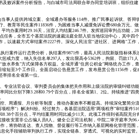
书及败诉案件分析报告，与白城市司法局联合举办同堂培训班，组织住建
为当事人提供跨域立案、全域通办等服务
114
件。推广民事起诉状、答辩
疗、教育等民生案件
11836
件，为困难当事人减缓免诉讼费
680
余万元。做
，平均办案用时
29.16
天，法官人均结案
246.7
件。发挥巡回审判点功能，
28
点任务，全市五个基层法院的速裁法庭全部入驻当地综治中心，其中四
作，以速裁方式审结案件
2227
件。深化人民法官
“
进社区、进网格
”
工作
化执行案件运行态势分析，执结案件
9871
件，最高人民法院新版指标体系
大惩戒力度，纳入失信名单
297
人，发出限高令
5362
件，拘留、罚款
171
人
以
“
放水养鱼
”
方式保障各方权益。全域开通
“
住房公积金
”
网络统办工作，
日缩短至
3
个工作日。全面启动公告悬赏工作，发布悬赏公告
1156
件，促
还率排名全省第一位。
庭、专业法官会议、审判委员会的集体把关作用和上级法院的审级纠错功能
率同比分别下降
3.28
和
0.79
个百分点，排名全省第
1
、
2
位。持续推进
“
四
。
控、周通报、月分析等制度，推动办案效率不断提高。持续深化繁简分流
项程序”）解决纠纷。经过努力，各基层法院适用“两项程序”审结案件
51
和
8.38
个百分点，平均结案用时同比减少
11
天。此项工作得到省高院充分
院接收安置非公占编人员
8
人。健全公正司法机制，中院二审开庭率为
96
工作，将协助送达、查人找物、督促履行等工作纳入基层网格化管理范围
信息化手段辅助审判执行工作，实现全链条、穿透式、可视化的实时监管