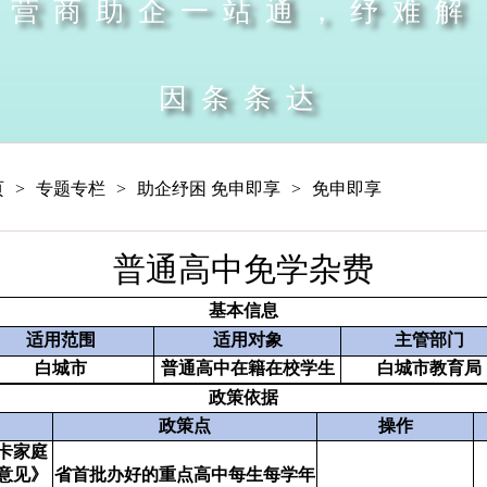
营商助企一站通，纾难解
因条条达
页
>
专题专栏
>
助企纾困 免申即享
>
免申即享
普通高中免学杂费
基本信息
适用范围
适用对象
主管部门
白城市
普通高中在籍在校学生
白城市教育局
政策依据
政策点
操作
卡家庭
意见》
省首批办好的重点高中每生每学年