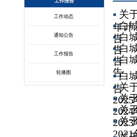
工作报告
▪
关于
工作动态
▪
白
年计.
▪
白
通知公告
告
▪
白
告
工作报告
▪
白
告
告
轮播图
▪
白
▪
关
告
▪
关
2025
▪
关
2024
▪
关
2023
2021