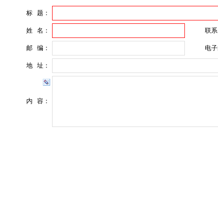
标 题：
姓 名：
联系
邮 编：
电子
地 址：
内 容：